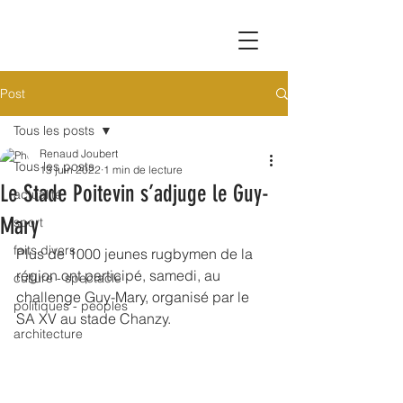
Post
Tous les posts
Renaud Joubert
Tous les posts
13 juin 2022
1 min de lecture
Le Stade Poitevin s’adjuge le Guy-
actualité
Mary
sport
faits divers
Plus de 1000 jeunes rugbymen de la 
région ont participé, samedi, au 
culture - spectacle
challenge Guy-Mary, organisé par le 
politiques - peoples
SA XV au stade Chanzy.
architecture